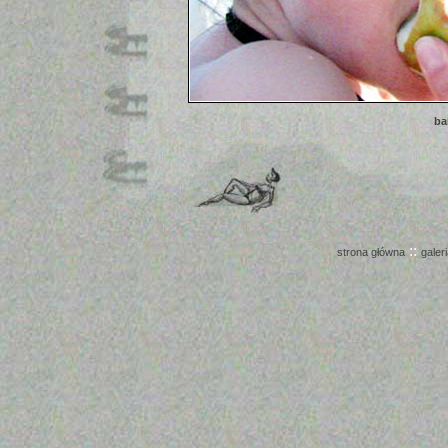
ba
::
strona główna
galer