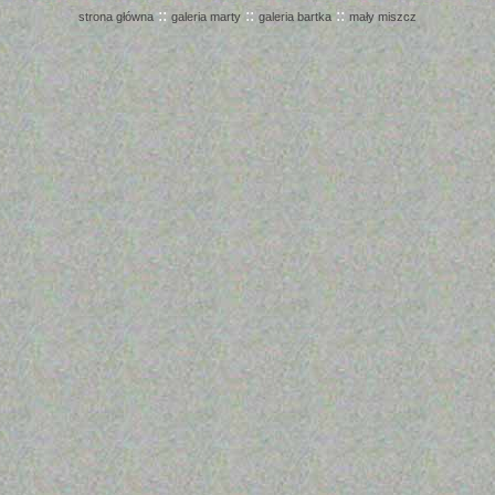
::
::
::
strona główna
galeria marty
galeria bartka
mały miszcz